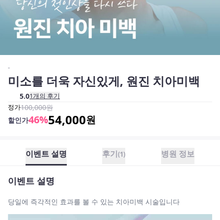
-
미소를 더욱 자신있게, 원진 치아미백
5.0
1
개의 후기
정가
100,000
원
54,000
46
%
원
할인가
이벤트 설명
후기
병원 정보
(
1
)
이벤트 설명
당일에 즉각적인 효과를 볼 수 있는 치아미백 시술입니다