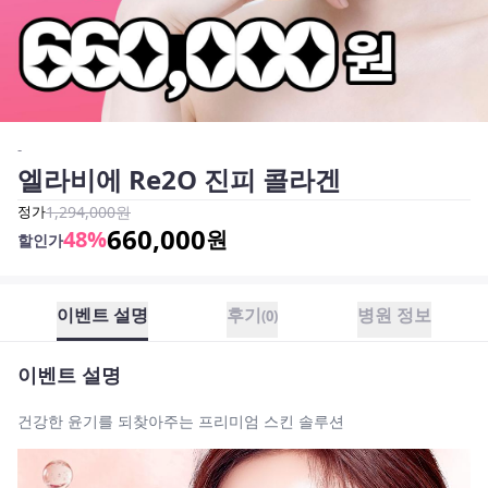
-
엘라비에 Re2O 진피 콜라겐
정가
1,294,000
원
660,000
48
%
원
할인가
이벤트 설명
후기
병원 정보
(
0
)
이벤트 설명
건강한 윤기를 되찾아주는 프리미엄 스킨 솔루션