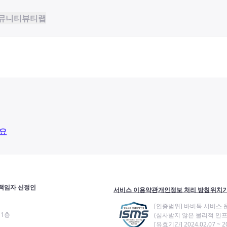
뮤니티
뷰티랩
요
책임자 신정인
서비스 이용약관
개인정보 처리 방침
위치기
[인증범위] 바비톡 서비스 
11층
(심사받지 않은 물리적 인프
[유효기간] 2024.02.07 ~ 20