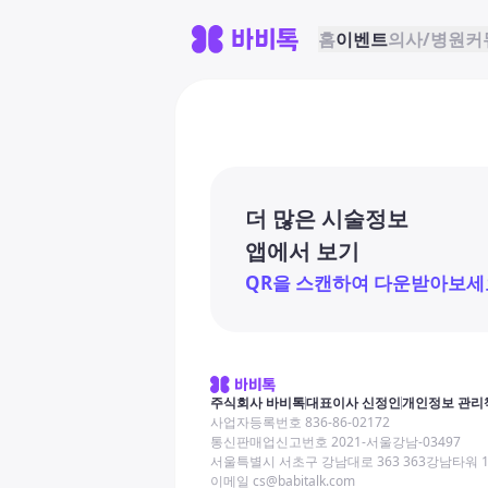
홈
이벤트
의사/병원
커
더 많은 시술정보
앱에서 보기
QR을 스캔하여 다운받아보세
주식회사 바비톡
대표이사 신정인
개인정보 관리
사업자등록번호 836-86-02172
통신판매업신고번호 2021-서울강남-03497
서울특별시 서초구 강남대로 363 363강남타워 
이메일 cs@babitalk.com