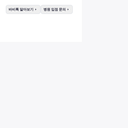
arrow_right
arrow_right
바비톡 알아보기
병원 입점 문의