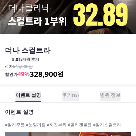
-
더나 스컬트라
5.0
18
개의 후기
정가
645,000
원
328,900
49
%
원
할인가
이벤트 설명
후기
병원 정보
(
18
)
이벤트 설명
#팔자주름 #눈밑꺼짐 #꺼진부위 #콜라겐볼륨 #팔자스컬트라