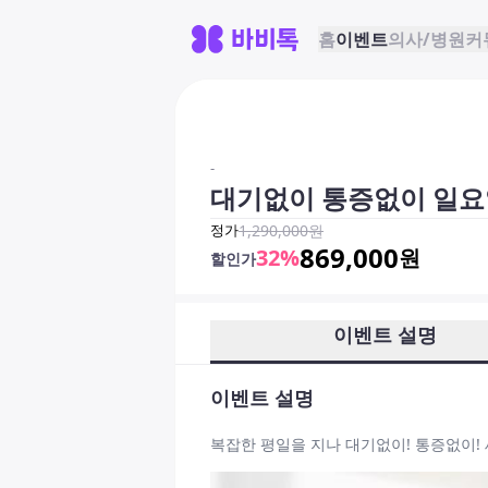
홈
이벤트
의사/병원
커
-
대기없이 통증없이 일요
정가
1,290,000
원
869,000
32
%
원
할인가
이벤트 설명
이벤트 설명
복잡한 평일을 지나 대기없이! 통증없이