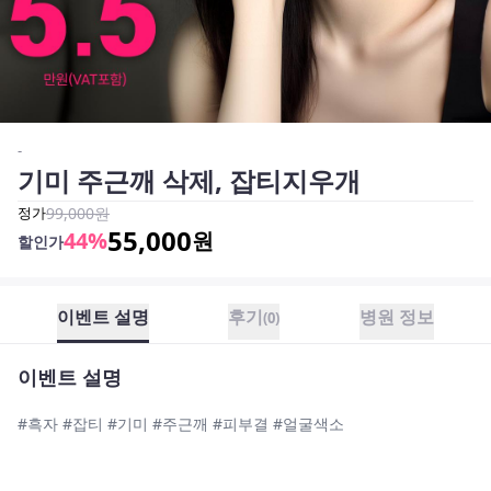
-
기미 주근깨 삭제, 잡티지우개
정가
99,000
원
55,000
44
%
원
할인가
이벤트 설명
후기
병원 정보
(
0
)
이벤트 설명
#흑자 #잡티 #기미 #주근깨 #피부결 #얼굴색소