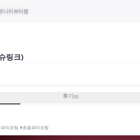
뮤니티
뷰티랩
슈링크)
후기
(
0
)
주파리프팅 #초음파리프팅