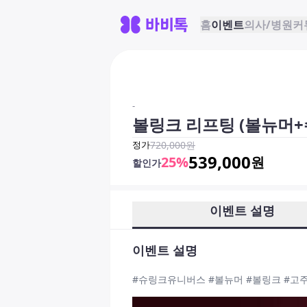
홈
이벤트
의사/병원
커
-
볼링크 리프팅 (볼뉴머+
정가
720,000
원
539,000
25
%
원
할인가
이벤트 설명
이벤트 설명
#슈링크유니버스 #볼뉴머 #볼링크 #고