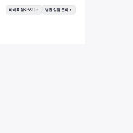
arrow_right
arrow_right
바비톡 알아보기
병원 입점 문의