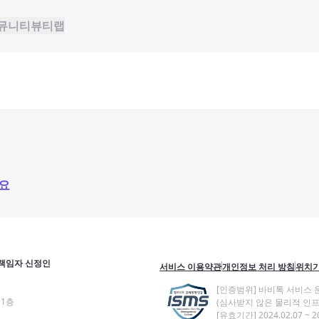
뮤니티
뷰티랩
요
책임자 신정인
서비스 이용약관
개인정보 처리 방침
위치기
[인증범위] 바비톡 서비스 
11층
(심사받지 않은 물리적 인프
[유효기간] 2024.02.07 ~ 20