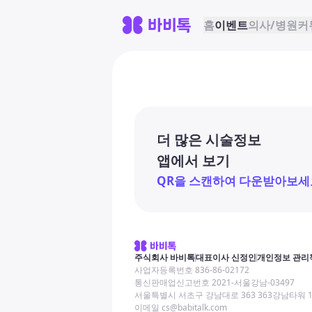
홈
이벤트
의사/병원
커
더 많은 시술정보
앱에서 보기
QR을 스캔하여 다운받아보세
주식회사 바비톡
대표이사 신정인
개인정보 관리
사업자등록번호 836-86-02172
통신판매업신고번호 2021-서울강남-03497
서울특별시 서초구 강남대로 363 363강남타워 
이메일 cs@babitalk.com