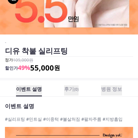
-
디유 착붙 실리프팅
정가
109,000
원
55,000
49
%
원
할인가
이벤트 설명
후기
병원 정보
(
0
)
이벤트 설명
#실리프팅 #민트실 #이중턱 #볼살처짐 #팔자주름 #지방흡입