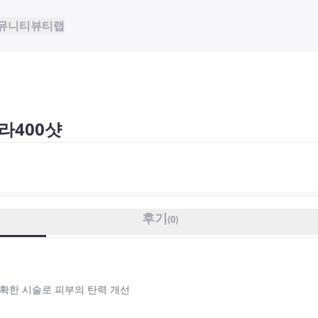
뮤니티
뷰티랩
울쎄라400샷
후기
(
0
)
확한 시술로 피부의 탄력 개선