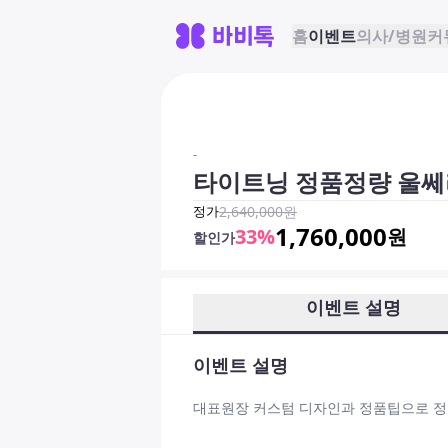
홈
이벤트
의사/병원
커
-
타이트닝 정품정량 
정가
2,640,000
원
1,760,000
33
%
원
할인가
이벤트 설명
이벤트 설명
대표원장 커스텀 디자인과 정품팁으로 정