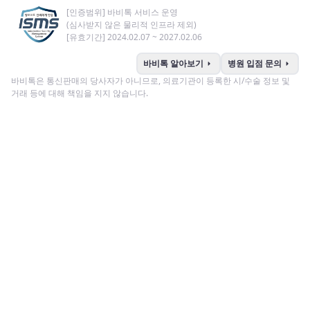
[인증범위] 바비톡 서비스 운영
(심사받지 않은 물리적 인프라 제외)
[유효기간] 2024.02.07 ~ 2027.02.06
arrow_right
arrow_right
바비톡 알아보기
병원 입점 문의
바비톡은 통신판매의 당사자가 아니므로, 의료기관이 등록한 시/수술 정보 및
거래 등에 대해 책임을 지지 않습니다.