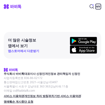
더 많은 시술정보
앱에서 보기
앱스토어에서 다운받기
주식회사 바비톡
대표이사 신정인
개인정보 관리책임자 신정인
사업자등록번호 836-86-02172
통신판매업신고번호 2021-서울강남-03497
서울특별시 서초구 강남대로 363 363강남타워 11층
이메일 cs@babitalk.com
서비스 이용약관
개인정보 처리 방침
위치기반 서비스 이용약관
명예훼손 게시중단 요청