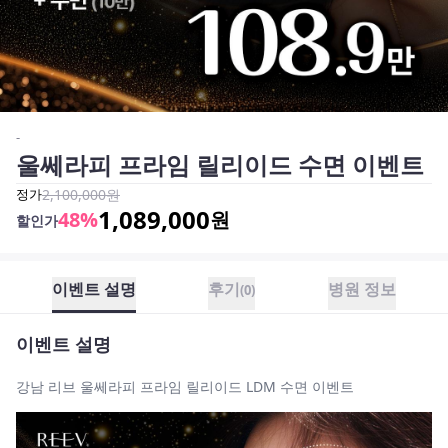
-
울쎄라피 프라임 릴리이드 수면 이벤트
정가
2,100,000
원
1,089,000
48
%
원
할인가
이벤트 설명
후기
병원 정보
(
0
)
이벤트 설명
강남 리브 울쎄라피 프라임 릴리이드 LDM 수면 이벤트