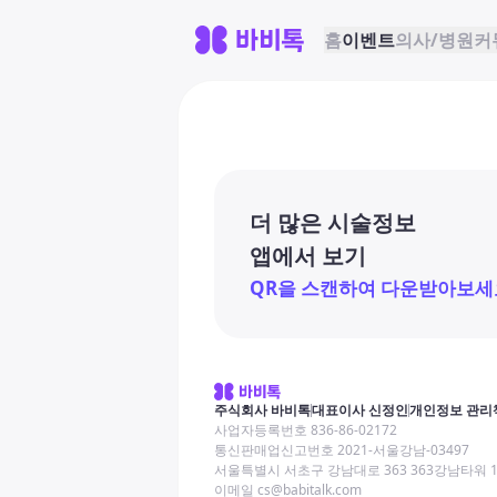
홈
이벤트
의사/병원
커
더 많은 시술정보
앱에서 보기
QR을 스캔하여 다운받아보세
주식회사 바비톡
대표이사 신정인
개인정보 관리
사업자등록번호 836-86-02172
통신판매업신고번호 2021-서울강남-03497
서울특별시 서초구 강남대로 363 363강남타워 
이메일 cs@babitalk.com