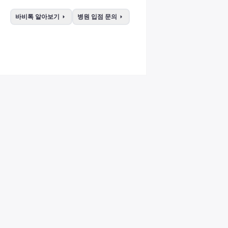
arrow_right
arrow_right
바비톡 알아보기
병원 입점 문의