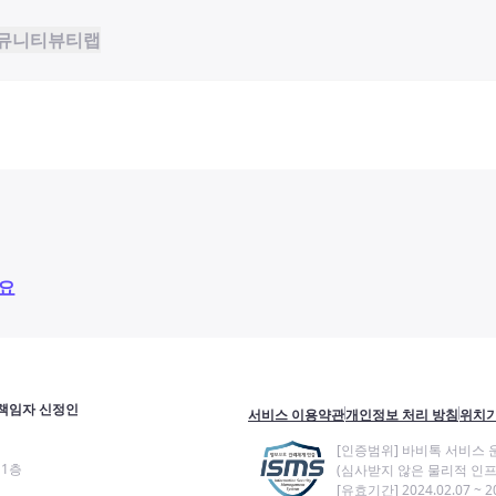
뮤니티
뷰티랩
요
책임자 신정인
서비스 이용약관
개인정보 처리 방침
위치기
[인증범위] 바비톡 서비스 
11층
(심사받지 않은 물리적 인프
[유효기간] 2024.02.07 ~ 20