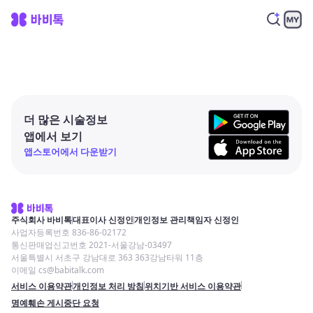
더 많은 시술정보
앱에서 보기
앱스토어에서 다운받기
주식회사 바비톡
대표이사 신정인
개인정보 관리책임자 신정인
사업자등록번호 836-86-02172
통신판매업신고번호 2021-서울강남-03497
서울특별시 서초구 강남대로 363 363강남타워 11층
이메일 cs@babitalk.com
서비스 이용약관
개인정보 처리 방침
위치기반 서비스 이용약관
명예훼손 게시중단 요청