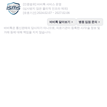
[인증범위] 바비톡 서비스 운영
(심사받지 않은 물리적 인프라 제외)
[유효기간] 2024.02.07 ~ 2027.02.06
arrow_right
arrow_right
바비톡 알아보기
병원 입점 문의
바비톡은 통신판매의 당사자가 아니므로, 의료기관이 등록한 시/수술 정보 및
거래 등에 대해 책임을 지지 않습니다.