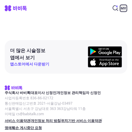
더 많은 시술정보
앱에서 보기
앱스토어에서 다운받기
주식회사 바비톡
대표이사 신정인
개인정보 관리책임자 신정인
사업자등록번호 836-86-02172
통신판매업신고번호 2021-서울강남-03497
서울특별시 서초구 강남대로 363 363강남타워 11층
이메일 cs@babitalk.com
서비스 이용약관
개인정보 처리 방침
위치기반 서비스 이용약관
명예훼손 게시중단 요청