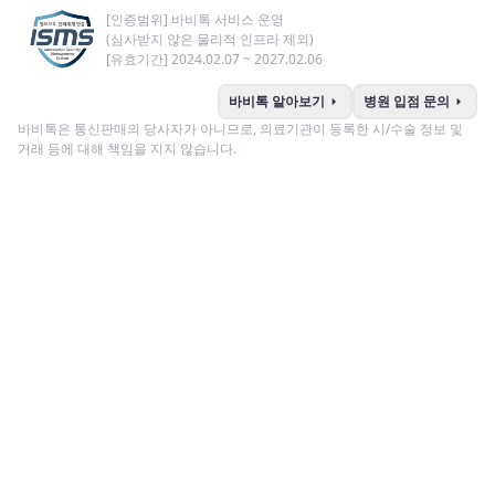
[인증범위] 바비톡 서비스 운영
(심사받지 않은 물리적 인프라 제외)
[유효기간] 2024.02.07 ~ 2027.02.06
arrow_right
arrow_right
바비톡 알아보기
병원 입점 문의
바비톡은 통신판매의 당사자가 아니므로, 의료기관이 등록한 시/수술 정보 및
거래 등에 대해 책임을 지지 않습니다.