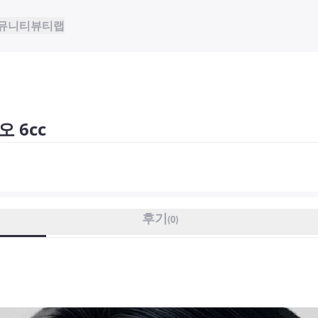
뮤니티
뷰티랩
 6cc
후기
(
0
)