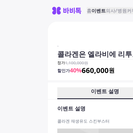
홈
이벤트
의사/병원
커
-
콜라겐은 엘라비에 리투오
정가
1,100,000
원
660,000
40
%
원
할인가
이벤트 설명
이벤트 설명
콜라겐 재생유도 스킨부스터