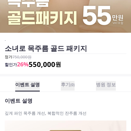
-
소녀로 목주름 골드 패키지
정가
750,000
원
550,000
26
%
원
할인가
이벤트 설명
후기
병원 정보
(
0
)
이벤트 설명
깊게 파인 목주름 개선, 복합적인 잔주름 개선