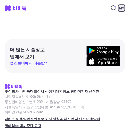
더 많은 시술정보
앱에서 보기
앱스토어에서 다운받기
주식회사 바비톡
대표이사 신정인
개인정보 관리책임자 신정인
사업자등록번호 836-86-02172
통신판매업신고번호 2021-서울강남-03497
서울특별시 서초구 강남대로 363 363강남타워 11층
이메일 cs@babitalk.com
서비스 이용약관
개인정보 처리 방침
위치기반 서비스 이용약관
명예훼손 게시중단 요청