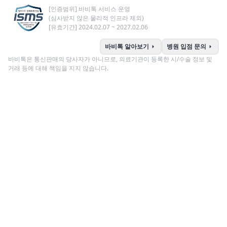
[인증범위] 바비톡 서비스 운영
(심사받지 않은 물리적 인프라 제외)
[유효기간] 2024.02.07 ~ 2027.02.06
arrow_right
arrow_right
바비톡 알아보기
병원 입점 문의
바비톡은 통신판매의 당사자가 아니므로, 의료기관이 등록한 시/수술 정보 및
거래 등에 대해 책임을 지지 않습니다.