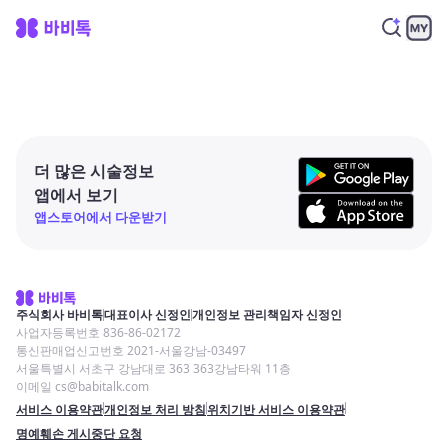
더 많은 시술정보
앱에서 보기
앱스토어에서 다운받기
주식회사 바비톡
대표이사 신정인
개인정보 관리책임자 신정인
사업자등록번호 836-86-02172
통신판매업신고번호 2021-서울강남-03497
서울특별시 서초구 강남대로 363 363강남타워 11층
이메일 cs@babitalk.com
서비스 이용약관
개인정보 처리 방침
위치기반 서비스 이용약관
명예훼손 게시중단 요청