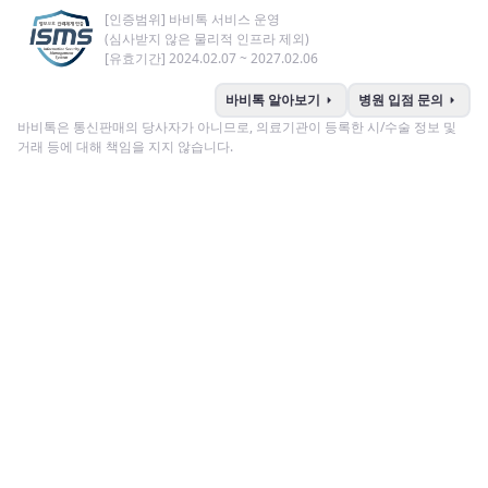
[인증범위] 바비톡 서비스 운영
(심사받지 않은 물리적 인프라 제외)
[유효기간] 2024.02.07 ~ 2027.02.06
arrow_right
arrow_right
바비톡 알아보기
병원 입점 문의
바비톡은 통신판매의 당사자가 아니므로, 의료기관이 등록한 시/수술 정보 및
거래 등에 대해 책임을 지지 않습니다.