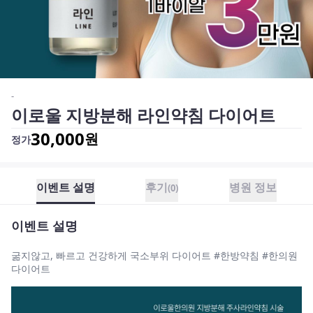
-
이로울 지방분해 라인약침 다이어트
30,000
원
정가
이벤트 설명
후기
병원 정보
(
0
)
이벤트 설명
굶지않고, 빠르고 건강하게 국소부위 다이어트 #한방약침 #한의원
다이어트