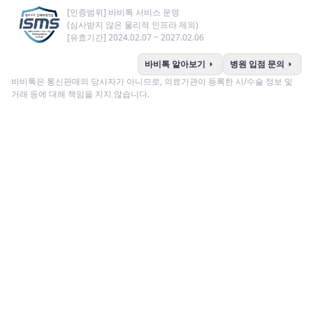
[인증범위] 바비톡 서비스 운영
(심사받지 않은 물리적 인프라 제외)
[유효기간] 2024.02.07 ~ 2027.02.06
arrow_right
arrow_right
바비톡 알아보기
병원 입점 문의
바비톡은 통신판매의 당사자가 아니므로, 의료기관이 등록한 시/수술 정보 및
거래 등에 대해 책임을 지지 않습니다.