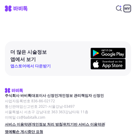
더 많은 시술정보
앱에서 보기
앱스토어에서 다운받기
주식회사 바비톡
대표이사 신정인
개인정보 관리책임자 신정인
사업자등록번호 836-86-02172
통신판매업신고번호 2021-서울강남-03497
서울특별시 서초구 강남대로 363 363강남타워 11층
이메일 cs@babitalk.com
서비스 이용약관
개인정보 처리 방침
위치기반 서비스 이용약관
명예훼손 게시중단 요청