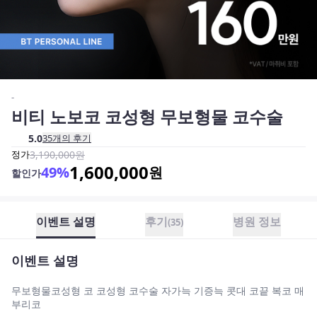
-
비티 노보코 코성형 무보형물 코수술
5.0
35
개의 후기
정가
3,190,000
원
1,600,000
49
%
원
할인가
이벤트 설명
후기
병원 정보
(
35
)
이벤트 설명
무보형물코성형 코 코성형 코수술 자가늑 기증늑 콧대 코끝 복코 매
부리코