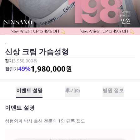
-
신상 크림 가슴성형
정가
3,950,000
원
1,980,000
49
%
원
할인가
이벤트 설명
후기
병원 정보
(
0
)
이벤트 설명
성형외과 박사 출신 전문의 1인 단독 집도