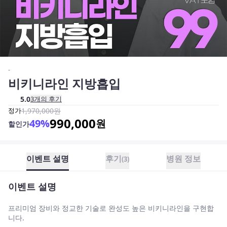
-
비키니라인 지방흡입
5.0
3
개의 후기
정가
1,970,000
원
990,000
49
%
원
할인가
이벤트 설명
후기
병원 정보
(
3
)
이벤트 설명
프리미엄 장비와 정교한 기술로 완성도 높은 비키니라인을 구현합
니다.