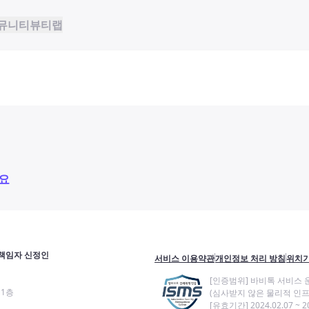
뮤니티
뷰티랩
요
책임자 신정인
서비스 이용약관
개인정보 처리 방침
위치기
[인증범위] 바비톡 서비스 
11층
(심사받지 않은 물리적 인프
[유효기간] 2024.02.07 ~ 20