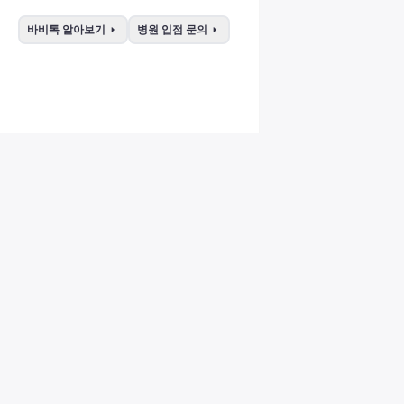
arrow_right
arrow_right
바비톡 알아보기
병원 입점 문의