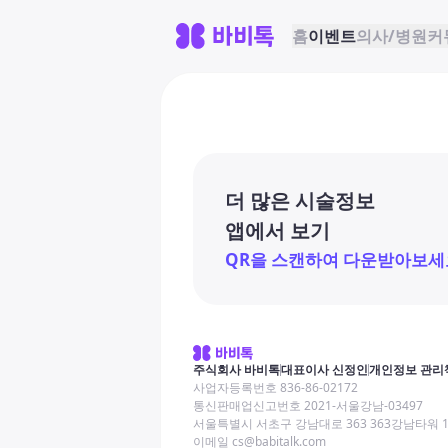
홈
이벤트
의사/병원
커
더 많은 시술정보
앱에서 보기
QR을 스캔하여 다운받아보세
주식회사 바비톡
대표이사 신정인
개인정보 관리
사업자등록번호 836-86-02172
통신판매업신고번호 2021-서울강남-03497
서울특별시 서초구 강남대로 363 363강남타워 
이메일 cs@babitalk.com