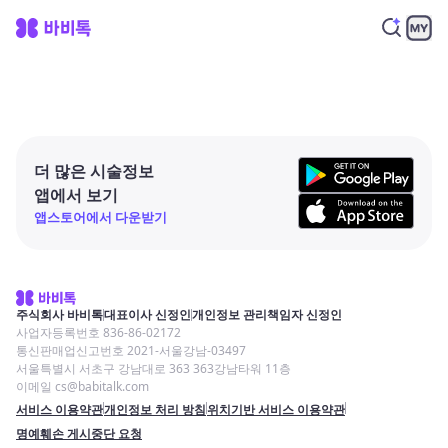
더 많은 시술정보
앱에서 보기
앱스토어에서 다운받기
주식회사 바비톡
대표이사 신정인
개인정보 관리책임자 신정인
사업자등록번호 836-86-02172
통신판매업신고번호 2021-서울강남-03497
서울특별시 서초구 강남대로 363 363강남타워 11층
이메일 cs@babitalk.com
서비스 이용약관
개인정보 처리 방침
위치기반 서비스 이용약관
명예훼손 게시중단 요청