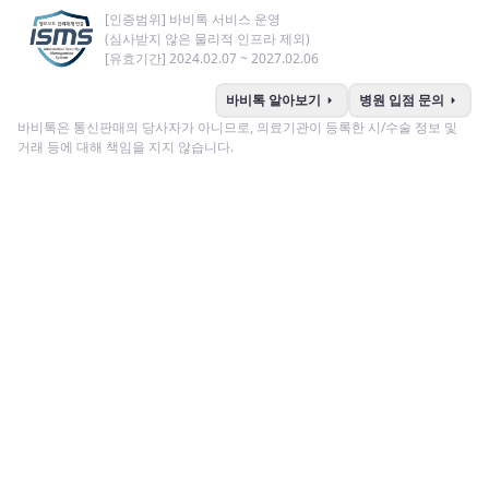
[인증범위] 바비톡 서비스 운영
(심사받지 않은 물리적 인프라 제외)
[유효기간] 2024.02.07 ~ 2027.02.06
arrow_right
arrow_right
바비톡 알아보기
병원 입점 문의
바비톡은 통신판매의 당사자가 아니므로, 의료기관이 등록한 시/수술 정보 및
거래 등에 대해 책임을 지지 않습니다.