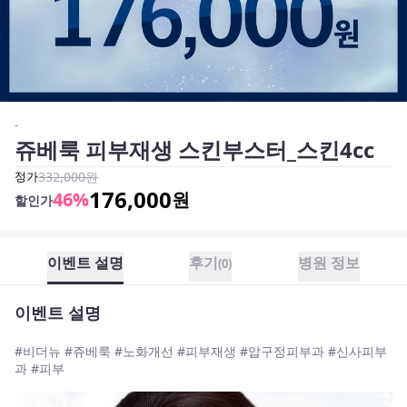
-
쥬베룩 피부재생 스킨부스터_스킨4cc
정가
332,000
원
176,000
46
%
원
할인가
이벤트 설명
후기
병원 정보
(
0
)
이벤트 설명
#비더뉴 #쥬베룩 #노화개선 #피부재생 #압구정피부과 #신사피부
과 #피부