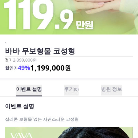
-
바바 무보형물 코성형
정가
2,390,000
원
1,199,000
49
%
원
할인가
이벤트 설명
후기
병원 정보
(
0
)
이벤트 설명
실리콘 보형물 없는 자연스러운 코성형