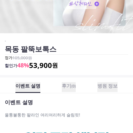
-
목동 팔뚝보톡스
정가
105,000
원
53,900
48
%
원
할인가
이벤트 설명
후기
병원 정보
(
0
)
이벤트 설명
울퉁불퉁한 팔라인 여리여리하게 슬림핏!