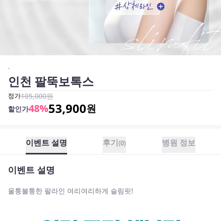
-
인천 팔뚝보톡스
정가
105,000
원
53,900
48
%
원
할인가
이벤트 설명
후기
병원 정보
(
0
)
이벤트 설명
울퉁불퉁한 팔라인 여리여리하게 슬림핏!