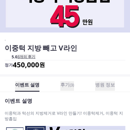
-
이중턱 지방 빼고 V라인
5.0
3
개의 후기
450,000
원
정가
이벤트 설명
후기
병원 정보
(
3
)
이벤트 설명
이중턱과 턱선의 지방제거로 V라인 만들기! 이중턱제거, 이중턱 지
방흡입