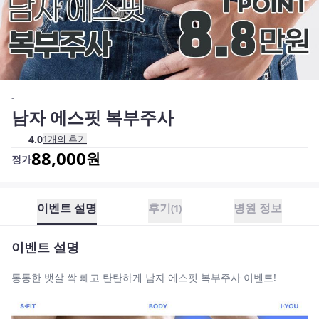
-
남자 에스핏 복부주사
4.0
1
개의 후기
88,000
원
정가
이벤트 설명
후기
병원 정보
(
1
)
이벤트 설명
통통한 뱃살 싹 빼고 탄탄하게 남자 에스핏 복부주사 이벤트!