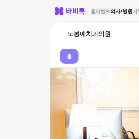
홈
이벤트
의사/병원
커
도봉예치과의원
홈