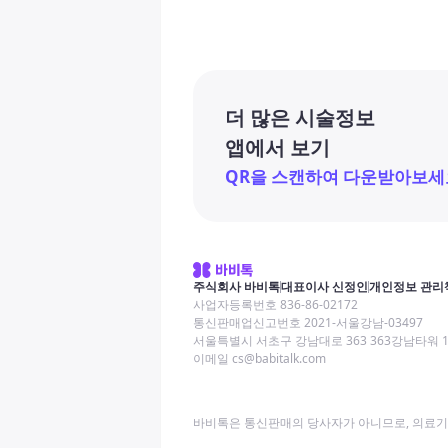
더 많은 시술정보
앱에서 보기
QR을 스캔하여 다운받아보세
주식회사 바비톡
대표이사 신정인
개인정보 관리
사업자등록번호 836-86-02172
통신판매업신고번호 2021-서울강남-03497
서울특별시 서초구 강남대로 363 363강남타워 
이메일 cs@babitalk.com
바비톡은 통신판매의 당사자가 아니므로, 의료기관