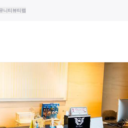
뮤니티
뷰티랩