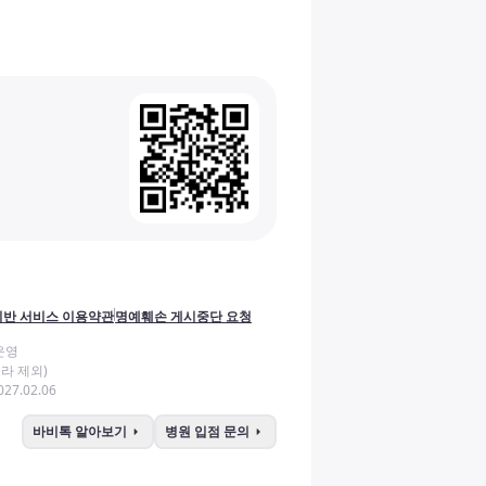
반 서비스 이용약관
명예훼손 게시중단 요청
운영
라 제외)
27.02.06
arrow_right
arrow_right
바비톡 알아보기
병원 입점 문의