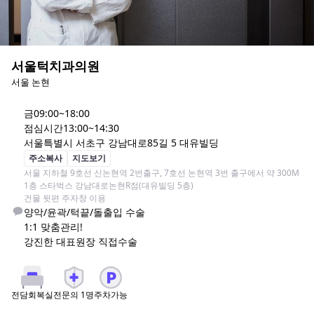
서울턱치과의원
서울 논현
금
09:00~18:00
점심시간
13:00~14:30
서울특별시 서초구 강남대로85길 5 대유빌딩
주소복사
지도보기
서울 지하철 9호선 신논현역 2번출구, 7호선 논현역 3번 출구에서 약 300M

1층 스타벅스 강남대로논현R점(대유빌딩 5층)

건물 뒷편 주자창 이용
양악/윤곽/턱끝/돌출입 수술

1:1 맞춤관리!

강진한 대표원장 직접수술
전문의
1
명
주차가능
전담회복실