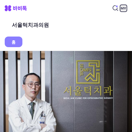
서울턱치과의원
홈