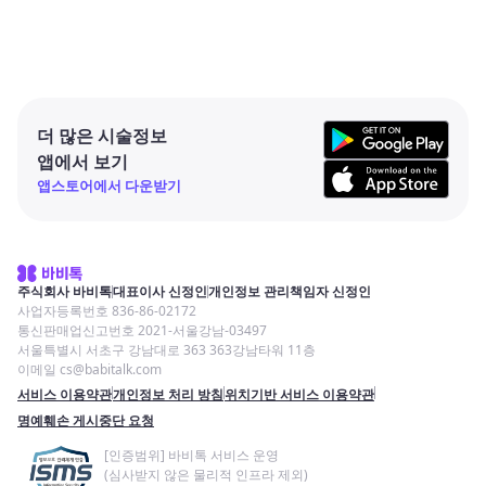
더 많은 시술정보
앱에서 보기
앱스토어에서 다운받기
주식회사 바비톡
대표이사 신정인
개인정보 관리책임자 신정인
사업자등록번호 836-86-02172
통신판매업신고번호 2021-서울강남-03497
서울특별시 서초구 강남대로 363 363강남타워 11층
이메일 cs@babitalk.com
서비스 이용약관
개인정보 처리 방침
위치기반 서비스 이용약관
명예훼손 게시중단 요청
[인증범위] 바비톡 서비스 운영
(심사받지 않은 물리적 인프라 제외)