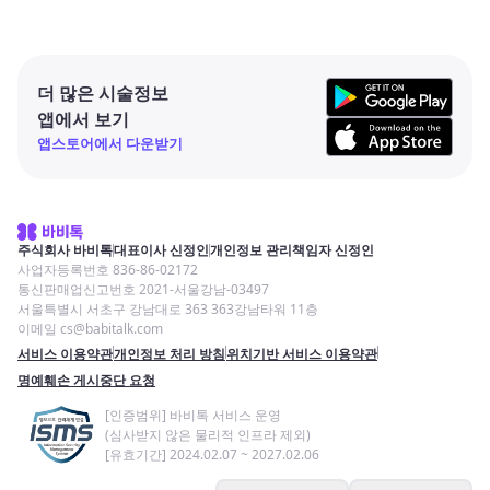
더 많은 시술정보
앱에서 보기
앱스토어에서 다운받기
주식회사 바비톡
대표이사 신정인
개인정보 관리책임자 신정인
사업자등록번호 836-86-02172
통신판매업신고번호 2021-서울강남-03497
서울특별시 서초구 강남대로 363 363강남타워 11층
이메일 cs@babitalk.com
서비스 이용약관
개인정보 처리 방침
위치기반 서비스 이용약관
명예훼손 게시중단 요청
[인증범위] 바비톡 서비스 운영
(심사받지 않은 물리적 인프라 제외)
[유효기간] 2024.02.07 ~ 2027.02.06