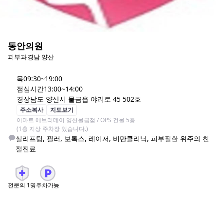
동안의원
피부과
경남 양산
목
09:30~19:00
점심시간
13:00~14:00
경상남도 양산시 물금읍 야리로 45 502호
주소복사
지도보기
이마트 에브리데이 양산물금점 / OPS 건물 5층

(1층 지상 주차장 있습니다.)
실리프팅, 필러, 보톡스, 레이저, 비만클리닉, 피부질환 위주의 친
절진료
전문의
1
명
주차가능