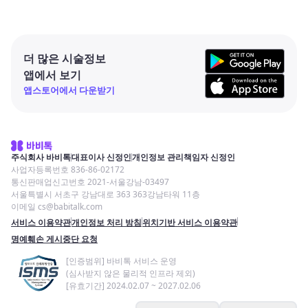
더 많은 시술정보
앱에서 보기
앱스토어에서 다운받기
주식회사 바비톡
대표이사 신정인
개인정보 관리책임자 신정인
사업자등록번호 836-86-02172
통신판매업신고번호 2021-서울강남-03497
서울특별시 서초구 강남대로 363 363강남타워 11층
이메일 cs@babitalk.com
서비스 이용약관
개인정보 처리 방침
위치기반 서비스 이용약관
명예훼손 게시중단 요청
[인증범위] 바비톡 서비스 운영
(심사받지 않은 물리적 인프라 제외)
[유효기간] 2024.02.07 ~ 2027.02.06