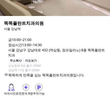
똑똑플란트치과의원
서울 강남역
금
10:00~21:00
점심시간
13:00~14:30
서울 강남구 강남대로 432 (역삼동, 점프밀라노) 8층 똑똑플란트
치과
주소복사
지도보기
신논현역 5번 출구 250M

강남역 11번 출구 250M
여의사진료
전문의
8
명
주차가능