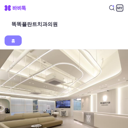
똑똑플란트치과의원
홈