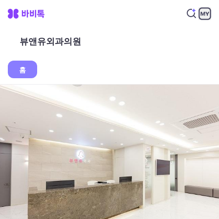
뷰앤유외과의원
홈