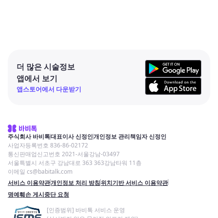
더 많은 시술정보
앱에서 보기
앱스토어에서 다운받기
주식회사 바비톡
대표이사 신정인
개인정보 관리책임자 신정인
사업자등록번호 836-86-02172
통신판매업신고번호 2021-서울강남-03497
서울특별시 서초구 강남대로 363 363강남타워 11층
이메일 cs@babitalk.com
서비스 이용약관
개인정보 처리 방침
위치기반 서비스 이용약관
명예훼손 게시중단 요청
[인증범위] 바비톡 서비스 운영