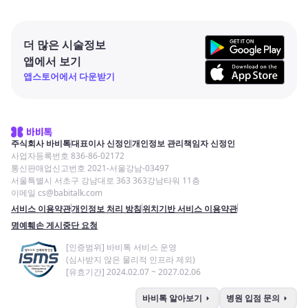
더 많은 시술정보
앱에서 보기
앱스토어에서 다운받기
주식회사 바비톡
대표이사 신정인
개인정보 관리책임자 신정인
사업자등록번호 836-86-02172
통신판매업신고번호 2021-서울강남-03497
서울특별시 서초구 강남대로 363 363강남타워 11층
이메일 cs@babitalk.com
서비스 이용약관
개인정보 처리 방침
위치기반 서비스 이용약관
명예훼손 게시중단 요청
[인증범위] 바비톡 서비스 운영
(심사받지 않은 물리적 인프라 제외)
[유효기간] 2024.02.07 ~ 2027.02.06
arrow_right
arrow_right
바비톡 알아보기
병원 입점 문의