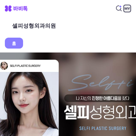
셀피성형외과의원
홈