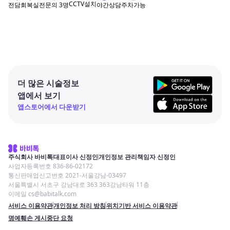
CCTV설치
전문의
3
명
야간상담
주차가능
전담회복실
더 많은 시술정보
앱에서 보기
앱스토어에서 다운받기
주식회사 바비톡
대표이사 신정인
개인정보 관리책임자 신정인
사업자등록번호 836-86-02172
통신판매업신고번호 2021-서울강남-03497
서울특별시 서초구 강남대로 363 363강남타워 11층
이메일 cs@babitalk.com
서비스 이용약관
개인정보 처리 방침
위치기반 서비스 이용약관
명예훼손 게시중단 요청