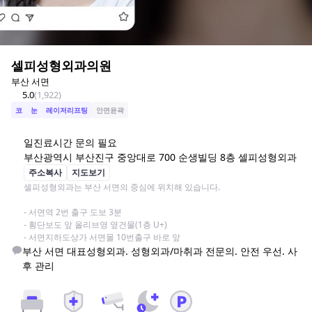
셀피성형외과의원
부산 서면
5.0
(
1,922
)
코
눈
레이저리프팅
안면윤곽
일
진료시간 문의 필요
부산광역시 부산진구 중앙대로 700 순생빌딩 8층 셀피성형외과
주소복사
지도보기
셀피성형외과는 부산 서면의 중심에 위치해 있습니다.

- 서면역 2번 출구 도보 3분

- 횡단보도 앞 올리브영 옆건물(1층 U+)

- 서면지하도상가 서면몰 10번출구 바로 앞
부산 서면 대표성형외과. 성형외과/마취과 전문의. 안전 우선. 사
후 관리