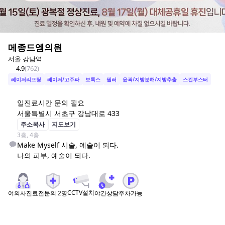
메종드엠의원
서울 강남역
4.9
(
762
)
레이저리프팅
레이저/고주파
보톡스
필러
윤곽/지방분해/지방추출
스킨부스터
일
진료시간 문의 필요
서울특별시 서초구 강남대로 433
주소복사
지도보기
3층, 4층
Make Myself 시술, 예술이 되다.

CCTV설치
여의사진료
전문의
2
명
야간상담
주차가능