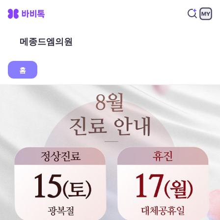
메종드엠의원
홈