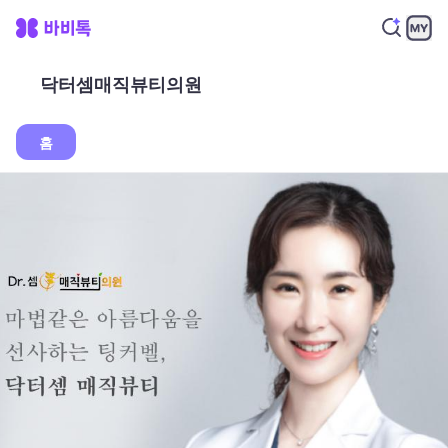
닥터셈매직뷰티의원
홈