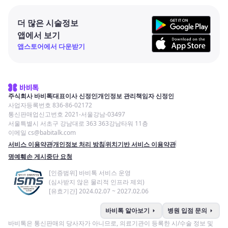
더 많은 시술정보
앱에서 보기
앱스토어에서 다운받기
주식회사 바비톡
대표이사 신정인
개인정보 관리책임자 신정인
사업자등록번호 836-86-02172
통신판매업신고번호 2021-서울강남-03497
서울특별시 서초구 강남대로 363 363강남타워 11층
이메일 cs@babitalk.com
서비스 이용약관
개인정보 처리 방침
위치기반 서비스 이용약관
명예훼손 게시중단 요청
[인증범위] 바비톡 서비스 운영
(심사받지 않은 물리적 인프라 제외)
[유효기간] 2024.02.07 ~ 2027.02.06
arrow_right
arrow_right
바비톡 알아보기
병원 입점 문의
바비톡은 통신판매의 당사자가 아니므로, 의료기관이 등록한 시/수술 정보 및