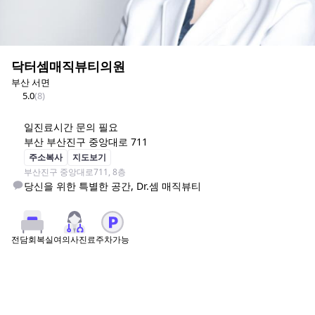
닥터셈매직뷰티의원
부산 서면
5.0
(
8
)
일
진료시간 문의 필요
부산 부산진구 중앙대로 711
주소복사
지도보기
부산진구 중앙대로711, 8층
당신을 위한 특별한 공간, Dr.셈 매직뷰티
여의사진료
주차가능
전담회복실