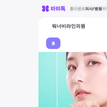
홈
이벤트
의사/병원
커
워너비라인의원
홈