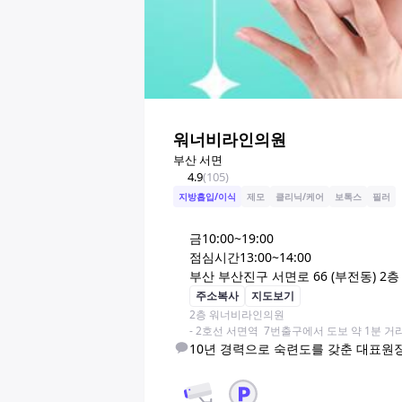
워너비라인의원
부산 서면
4.9
(
105
)
지방흡입/이식
제모
클리닉/케어
보톡스
필러
금
10:00~19:00
점심시간
13:00~14:00
부산 부산진구 서면로 66 (부전동) 2층
주소복사
지도보기
2층 워너비라인의원

- 2호선 서면역  7번출구에서 도보 약 1분 
10년 경력으로 숙련도를 갖춘 대표원장 