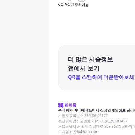
CCTV설치
주차가능
더 많은 시술정보
앱에서 보기
QR을 스캔하여 다운받아보세
주식회사 바비톡
대표이사 신정인
개인정보 관리
사업자등록번호 836-86-02172
통신판매업신고번호 2021-서울강남-03497
서울특별시 서초구 강남대로 363 363강남타워 
이메일 cs@babitalk.com