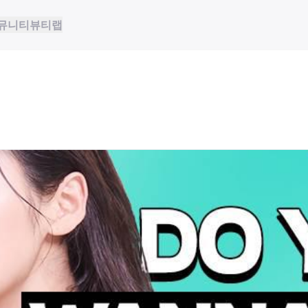
뮤니티
뷰티랩