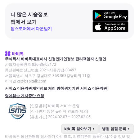
더 많은 시술정보
앱에서 보기
앱스토어에서 다운받기
주식회사 바비톡
대표이사 신정인
개인정보 관리책임자 신정인
사업자등록번호 836-86-02172
통신판매업신고번호 2021-서울강남-03497
서울특별시 서초구 강남대로 363 363강남타워 11층
이메일 cs@babitalk.com
서비스 이용약관
개인정보 처리 방침
위치기반 서비스 이용약관
명예훼손 게시중단 요청
[인증범위] 바비톡 서비스 운영
(심사받지 않은 물리적 인프라 제외)
[유효기간] 2024.02.07 ~ 2027.02.06
arrow_right
arrow_right
바비톡 알아보기
병원 입점 문의
바비톡은 통신판매의 당사자가 아니므로, 의료기관이 등록한 시/수술 정보 및