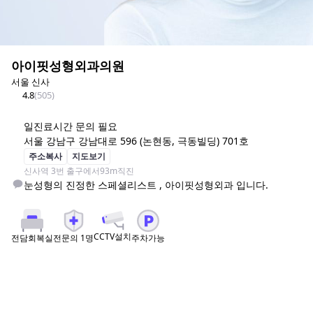
아이핏성형외과의원
서울 신사
4.8
(
505
)
일
진료시간 문의 필요
서울 강남구 강남대로 596 (논현동, 극동빌딩) 701호
주소복사
지도보기
신사역 3번 출구에서93m직진 
눈성형의 진정한 스페셜리스트 , 아이핏성형외과 입니다.
CCTV설치
전문의
1
명
주차가능
전담회복실