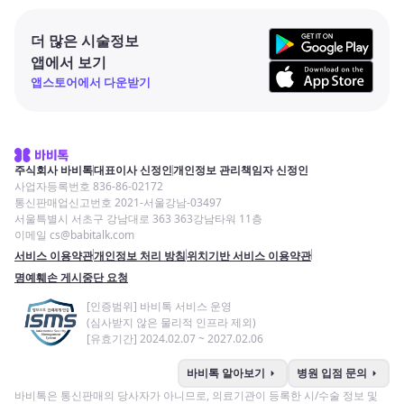
더 많은 시술정보
앱에서 보기
앱스토어에서 다운받기
주식회사 바비톡
대표이사 신정인
개인정보 관리책임자 신정인
사업자등록번호 836-86-02172
통신판매업신고번호 2021-서울강남-03497
서울특별시 서초구 강남대로 363 363강남타워 11층
이메일 cs@babitalk.com
서비스 이용약관
개인정보 처리 방침
위치기반 서비스 이용약관
명예훼손 게시중단 요청
[인증범위] 바비톡 서비스 운영
(심사받지 않은 물리적 인프라 제외)
[유효기간] 2024.02.07 ~ 2027.02.06
arrow_right
arrow_right
바비톡 알아보기
병원 입점 문의
바비톡은 통신판매의 당사자가 아니므로, 의료기관이 등록한 시/수술 정보 및