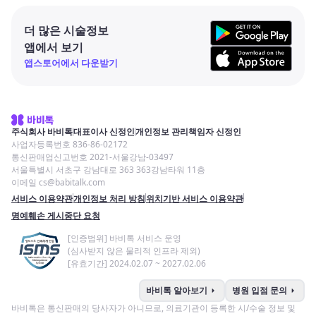
더 많은 시술정보
앱에서 보기
앱스토어에서 다운받기
주식회사 바비톡
대표이사 신정인
개인정보 관리책임자 신정인
사업자등록번호 836-86-02172
통신판매업신고번호 2021-서울강남-03497
서울특별시 서초구 강남대로 363 363강남타워 11층
이메일 cs@babitalk.com
서비스 이용약관
개인정보 처리 방침
위치기반 서비스 이용약관
명예훼손 게시중단 요청
[인증범위] 바비톡 서비스 운영
(심사받지 않은 물리적 인프라 제외)
[유효기간] 2024.02.07 ~ 2027.02.06
arrow_right
arrow_right
바비톡 알아보기
병원 입점 문의
바비톡은 통신판매의 당사자가 아니므로, 의료기관이 등록한 시/수술 정보 및