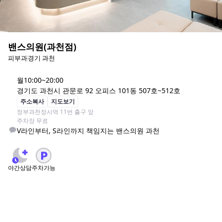
밴스의원(과천점)
피부과
경기 과천
월
10:00~20:00
경기도 과천시 관문로 92 오피스 101동 507호~512호
주소복사
지도보기
정부과천정사역 11번 출구 앞

주차장 무료
V라인부터, S라인까지 책임지는 밴스의원 과천
야간상담
주차가능