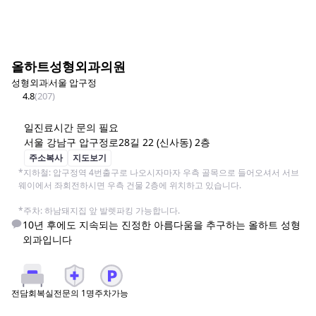
올하트성형외과의원
성형외과
서울 압구정
4.8
(
207
)
일
진료시간 문의 필요
서울 강남구 압구정로28길 22 (신사동) 2층
주소복사
지도보기
*지하철: 압구정역 4번출구로 나오시자마자 우측 골목으로 들어오셔서 서브
웨이에서 좌회전하시면 우측 건물 2층에 위치하고 있습니다.

*주차: 하남돼지집 앞 발렛파킹 가능합니다.
10년 후에도 지속되는 진정한 아름다움을 추구하는 올하트 성형
외과입니다
전문의
1
명
주차가능
전담회복실