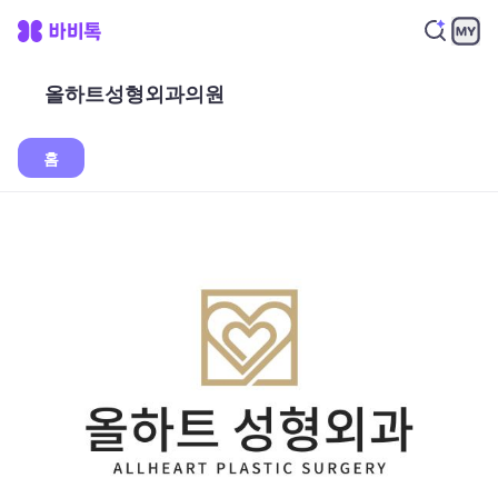
올하트성형외과의원
홈