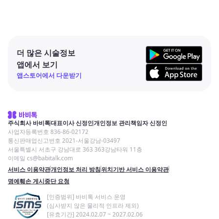
더 많은 시술정보
앱에서 보기
앱스토어에서 다운받기
주식회사 바비톡
대표이사 신정인
개인정보 관리책임자 신정인
사업자등록번호 836-86-02172
통신판매업신고번호 2021-서울강남-03497
서울특별시 서초구 강남대로 363 363강남타워 11층
이메일 cs@babitalk.com
서비스 이용약관
개인정보 처리 방침
위치기반 서비스 이용약관
명예훼손 게시중단 요청
[인증범위] 바비톡 서비스 운영
(심사받지 않은 물리적 인프라 제외)
[유효기간] 2024.02.07 ~ 2027.02.06