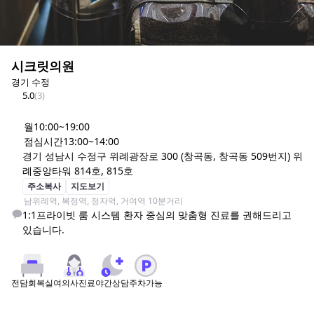
시크릿의원
경기 수정
5.0
(
3
)
월
10:00~19:00
점심시간
13:00~14:00
경기 성남시 수정구 위례광장로 300 (창곡동, 창곡동 509번지) 위
례중앙타워 814호, 815호
주소복사
지도보기
남위례역, 복정역, 정자역, 거여역 10분거리
1:1프라이빗 룸 시스템 환자 중심의 맞춤형 진료를 권해드리고 
있습니다.
여의사진료
야간상담
주차가능
전담회복실