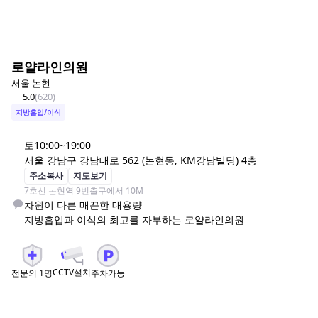
로얄라인의원
서울 논현
5.0
(
620
)
지방흡입/이식
토
10:00~19:00
서울 강남구 강남대로 562 (논현동, KM강남빌딩) 4층
주소복사
지도보기
7호선 논현역 9번출구에서 10M
차원이 다른 매끈한 대용량

지방흡입과 이식의 최고를 자부하는 로얄라인의원
CCTV설치
전문의
1
명
주차가능