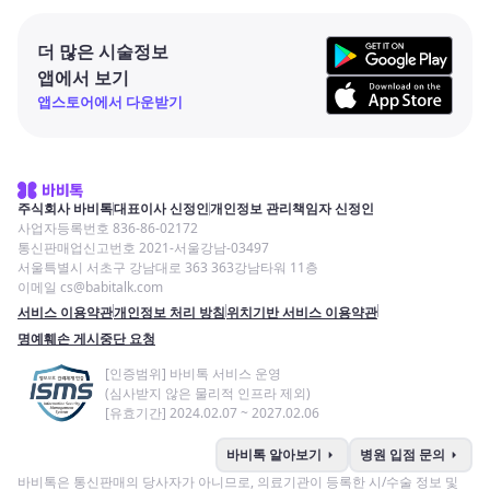
더 많은 시술정보
앱에서 보기
앱스토어에서 다운받기
주식회사 바비톡
대표이사 신정인
개인정보 관리책임자 신정인
사업자등록번호 836-86-02172
통신판매업신고번호 2021-서울강남-03497
서울특별시 서초구 강남대로 363 363강남타워 11층
이메일 cs@babitalk.com
서비스 이용약관
개인정보 처리 방침
위치기반 서비스 이용약관
명예훼손 게시중단 요청
[인증범위] 바비톡 서비스 운영
(심사받지 않은 물리적 인프라 제외)
[유효기간] 2024.02.07 ~ 2027.02.06
arrow_right
arrow_right
바비톡 알아보기
병원 입점 문의
바비톡은 통신판매의 당사자가 아니므로, 의료기관이 등록한 시/수술 정보 및