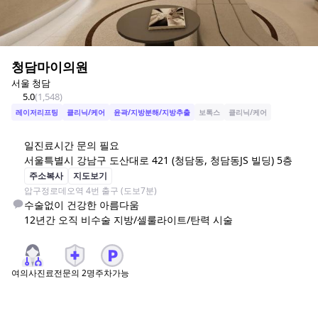
청담마이의원
서울 청담
5.0
(
1,548
)
레이저리프팅
클리닉/케어
윤곽/지방분해/지방추출
보톡스
클리닉/케어
일
진료시간 문의 필요
서울특별시 강남구 도산대로 421 (청담동, 청담동JS 빌딩) 5층
주소복사
지도보기
압구정로데오역 4번 출구 (도보7분)
수술없이 건강한 아름다움

12년간 오직 비수술 지방/셀룰라이트/탄력 시술
여의사진료
전문의
2
명
주차가능